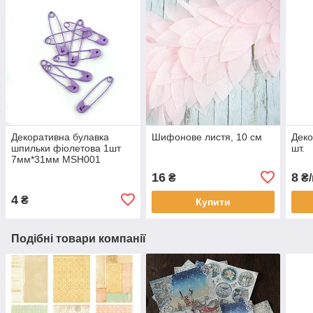
Декоративна булавка
Шифонове листя, 10 см
Деко
шпильки фіолетова 1шт
шт.
7мм*31мм MSH001
16
8
₴
₴/
4
₴
Купити
Подібні товари компанії