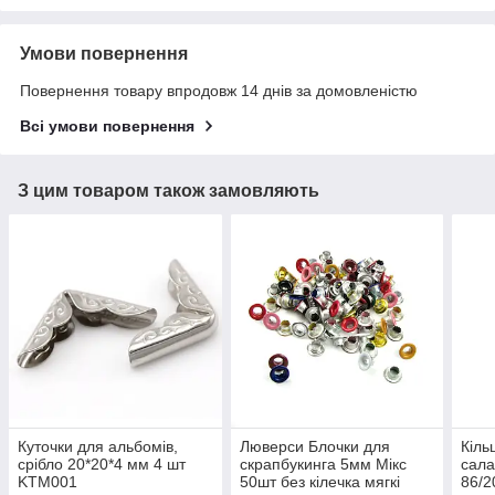
Умови повернення
Повернення товару впродовж 14 днів за домовленістю
Всі умови повернення
З цим товаром також замовляють
Куточки для альбомів,
Люверси Блочки для
Кіль
срібло 20*20*4 мм 4 шт
скрапбукинга 5мм Мікс
сала
KTM001
50шт без кілечка мягкі
86/2