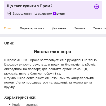
Що таке купити з Пром?
Замовлення під захистом
Опис
Характеристики
Доставка
Оплата
Умови п
Опис
Якісна екошкіра
Шкірозамінник широко застосовується в рукоділлі і не тільки.
Екошкіру використовують для пошиття блокнотів, альбомів,
обкладинок на паспорт, для пошиття сумок, гаманців,
рюкзаків, шиють бантики, обручі і т.д.
Штучна шкіра легко ріжеться ножицями та канцелярським
ножем. Легко прошивається на машинці, та можна шити
вручну.
Характеристики
:
Колір — зелений