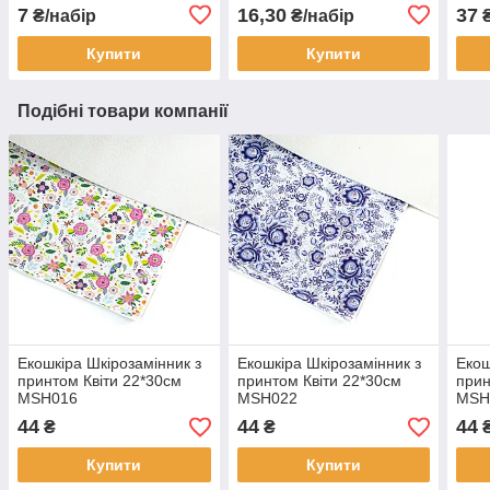
LVМ004
KMX
7
16,30
37
₴/набір
₴/набір
Купити
Купити
Подібні товари компанії
Екошкіра Шкірозамінник з
Екошкіра Шкірозамінник з
Екош
принтом Квіти 22*30см
принтом Квіти 22*30см
прин
МSH016
МSH022
МSH
44
44
44
₴
₴
Купити
Купити