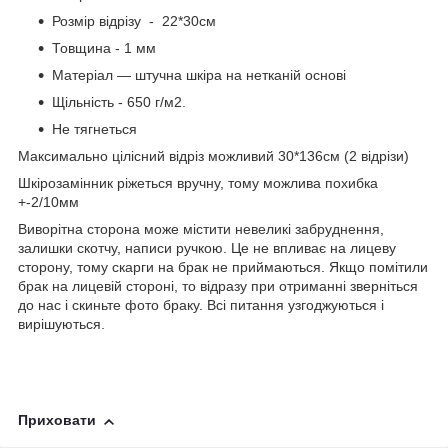
Розмір відрізу - 22*30см
Товщина - 1 мм
Матеріал — штучна шкіра на нетканій основі
Щільність - 650 г/м2.
Не тягнеться
Максимально цілісний відріз можливий 30*136см (2 відрізи)
Шкірозамінник ріжеться вручну, тому можлива похибка
+-2/10мм
Виворітна сторона може містити невеликі забруднення,
залишки скотчу, написи ручкою. Це не впливає на лицеву
сторону, тому скарги на брак не приймаються. Якщо помітили
брак на лицевій стороні, то відразу при отриманні зверніться
до нас і скиньте фото браку. Всі питання узгоджуються і
вирішуються.
Приховати