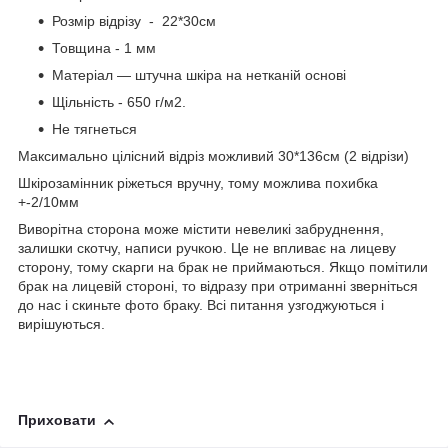
Розмір відрізу - 22*30см
Товщина - 1 мм
Матеріал — штучна шкіра на нетканій основі
Щільність - 650 г/м2.
Не тягнеться
Максимально цілісний відріз можливий 30*136см (2 відрізи)
Шкірозамінник ріжеться вручну, тому можлива похибка
+-2/10мм
Виворітна сторона може містити невеликі забруднення,
залишки скотчу, написи ручкою. Це не впливає на лицеву
сторону, тому скарги на брак не приймаються. Якщо помітили
брак на лицевій стороні, то відразу при отриманні зверніться
до нас і скиньте фото браку. Всі питання узгоджуються і
вирішуються.
Приховати