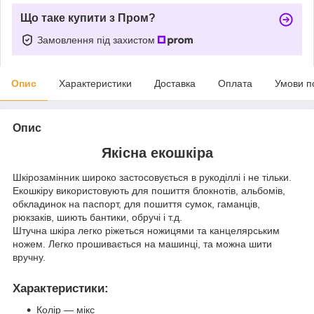
Що таке купити з Пром?
Замовлення під захистом
Опис
Характеристики
Доставка
Оплата
Умови п
Опис
Якісна екошкіра
Шкірозамінник широко застосовується в рукоділлі і не тільки.
Екошкіру використовують для пошиття блокнотів, альбомів,
обкладинок на паспорт, для пошиття сумок, гаманців,
рюкзаків, шиють бантики, обручі і т.д.
Штучна шкіра легко ріжеться ножицями та канцелярським
ножем. Легко прошивається на машинці, та можна шити
вручну.
Характеристики
:
Колір — мікс