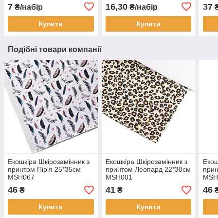
LVМ004
KMX
7
16,30
37
₴/набір
₴/набір
Купити
Купити
Подібні товари компанії
Екошкіра Шкірозамінник з
Екошкіра Шкірозамінник з
Екош
принтом Пір'я 25*35см
принтом Леопард 22*30см
прин
МSH067
МSH001
МSH
46
41
46
₴
₴
Купити
Купити