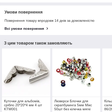
Умови повернення
Повернення товару впродовж 14 днів за домовленістю
Всі умови повернення
З цим товаром також замовляють
Куточки для альбомів,
Люверси Блочки для
Кіль
срібло 20*20*4 мм 4 шт
скрапбукинга 5мм Мікс
сала
KTM001
50шт без кілечка мягкі
86/2