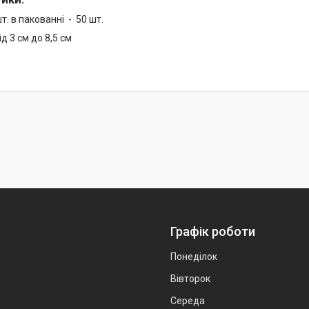
шт. в пакованні - 50 шт.
ід 3 см до 8,5 см
Графік роботи
Понеділок
Вівторок
Середа