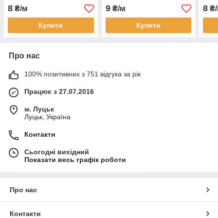
SHV049
SHV058
SHV
8
9
8
₴/м
₴/м
₴/
Купити
Купити
Про нас
100% позитивних з 751 відгука за рік
Працює з 27.07.2016
м. Луцьк
Луцьк, Україна
Контакти
Сьогодні вихідний
Показати весь графік роботи
Про нас
Контакти