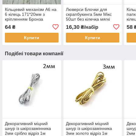
Кільцевий механізм А6 на
Люверси Блочки для
Кіль
6 кілець 171*20мм з
скрапбукинга 5мм Мікс
папк
кріпленням Бронза
50шт без кілечка мягкі
кіле
KMX012
LVМ004
кріп
64
16,30
58
₴
₴/набір
Купити
Купити
Подібні товари компанії
Декоративний міцний
Декоративний міцний
Деко
шнур із шкірозамінника
шнур із шкірозамінника
шнур
2мм срібло відріз 1м
3мм золото відріз 1м
2мм 