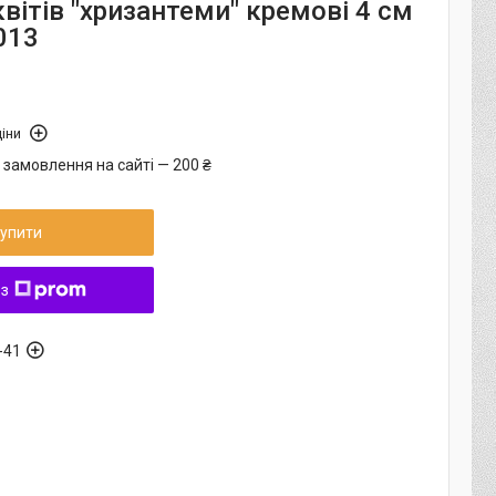
вітів "хризантеми" кремові 4 см
013
іни
 замовлення на сайті — 200 ₴
упити
 з
-41