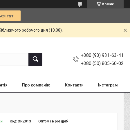
Кошик
айближчого робочого дня (10.08).
+380 (93) 931-63-41
+380 (50) 805-60-02
нтія
Про компанію
Контакти
Інстаграм
ки
Код:
XRZ013
Оптом і в роздріб