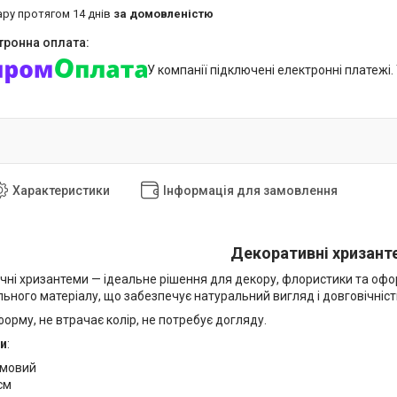
ару протягом 14 днів
за домовленістю
У компанії підключені електронні платежі
Характеристики
Інформація для замовлення
Декоративні
хризант
учні хризантеми — ідеальне рішення для декору, флористики та офо
льного матеріалу, що забезпечує натуральний вигляд і довговічніст
орму, не втрачає колір, не потребує догляду.
и
:
емовий
 см