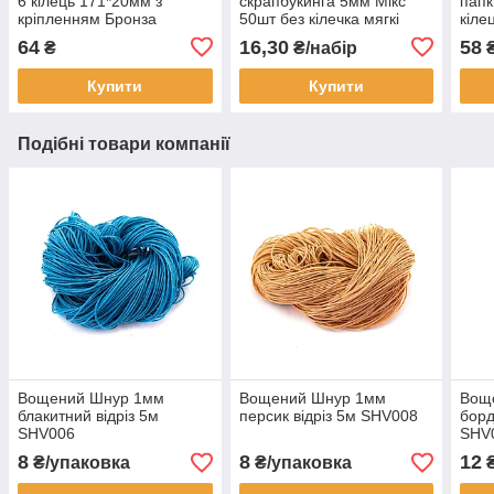
6 кілець 171*20мм з
скрапбукинга 5мм Мікс
папк
кріпленням Бронза
50шт без кілечка мягкі
кіле
KMX012
LVМ004
кріп
64
16,30
58
₴
₴/набір
Купити
Купити
Подібні товари компанії
Вощений Шнур 1мм
Вощений Шнур 1мм
Вощ
блакитний відріз 5м
персик відріз 5м SHV008
борд
SHV006
SHV
8
8
12
₴/упаковка
₴/упаковка
₴