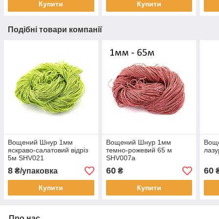
Купити
Купити
Подібні товари компанії
Вощений Шнур 1мм
Вощений Шнур 1мм
Вощ
яскраво-салатовий відріз
темно-рожевий 65 м
лазу
5м SHV021
SHV007а
8
60
60
₴/упаковка
₴
Купити
Купити
Про нас