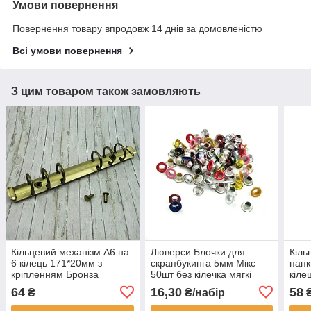
Умови повернення
Повернення товару впродовж 14 днів за домовленістю
Всі умови повернення
З цим товаром також замовляють
Кільцевий механізм А6 на
Люверси Блочки для
Кіль
6 кілець 171*20мм з
скрапбукинга 5мм Мікс
папк
кріпленням Бронза
50шт без кілечка мягкі
кіле
KMX012
LVМ004
кріп
64
16,30
58
₴
₴/набір