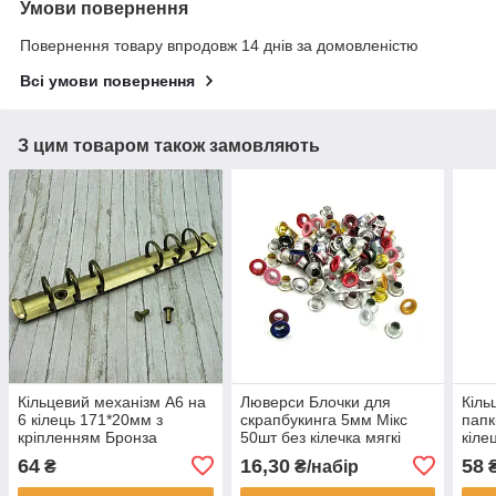
Умови повернення
Повернення товару впродовж 14 днів за домовленістю
Всі умови повернення
З цим товаром також замовляють
Кільцевий механізм А6 на
Люверси Блочки для
Кіль
6 кілець 171*20мм з
скрапбукинга 5мм Мікс
папк
кріпленням Бронза
50шт без кілечка мягкі
кіле
KMX012
LVМ004
кріп
64
16,30
58
₴
₴/набір