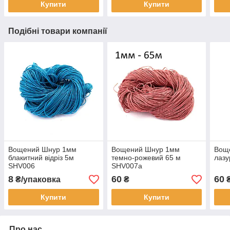
Купити
Купити
Подібні товари компанії
Вощений Шнур 1мм
Вощений Шнур 1мм
Вощ
блакитний відріз 5м
темно-рожевий 65 м
лазу
SHV006
SHV007а
8
60
60
₴/упаковка
₴
Купити
Купити
Про нас