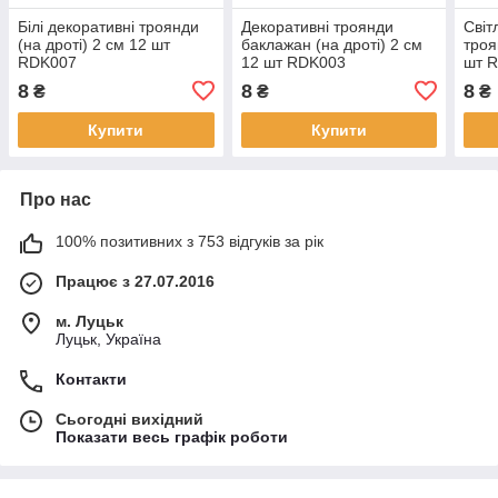
Білі декоративні троянди
Декоративні троянди
Світ
(на дроті) 2 см 12 шт
баклажан (на дроті) 2 см
троя
RDK007
12 шт RDK003
шт 
8
8
8
₴
₴
₴
Купити
Купити
Про нас
100% позитивних з 753 відгуків за рік
Працює з 27.07.2016
м. Луцьк
Луцьк, Україна
Контакти
Сьогодні вихідний
Показати весь графік роботи