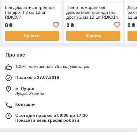
Білі декоративні троянди
Ніжно-помаранчеві
Деко
(на дроті) 2 см 12 шт
декоративні троянди (на
бакл
RDK007
дроті) 2 см 12 шт RDK014
12 
8
8
8
₴
₴
₴
Купити
Купити
Про нас
100% позитивних з 755 відгуків за рік
Працює з 27.07.2016
м. Луцьк
Луцьк, Україна
Контакти
Сьогодні працює з 09:00 до 17:30
Показати весь графік роботи