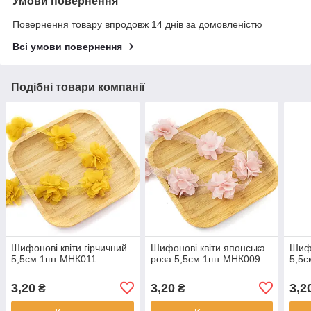
Умови повернення
Повернення товару впродовж 14 днів за домовленістю
Всі умови повернення
Подібні товари компанії
Шифонові квіти гірчичний
Шифонові квіти японська
Шифо
5,5см 1шт MHК011
роза 5,5см 1шт MHК009
5,5
3,20
3,20
3,2
₴
₴