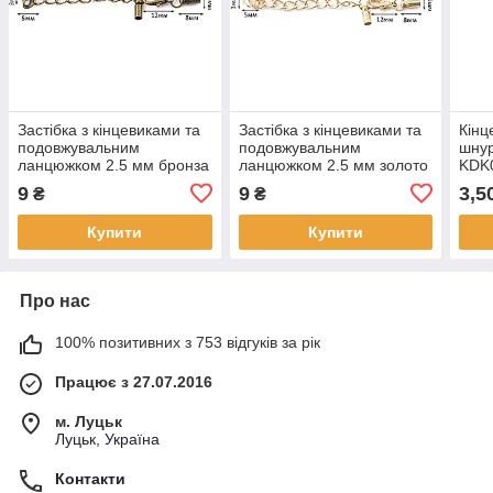
Застібка з кінцевиками та
Застібка з кінцевиками та
Кінц
подовжувальним
подовжувальним
шнур
ланцюжком 2.5 мм бронза
ланцюжком 2.5 мм золото
KDK
ZDK007
ZDK004
9
9
3,5
₴
₴
Купити
Купити
Про нас
100% позитивних з 753 відгуків за рік
Працює з 27.07.2016
м. Луцьк
Луцьк, Україна
Контакти