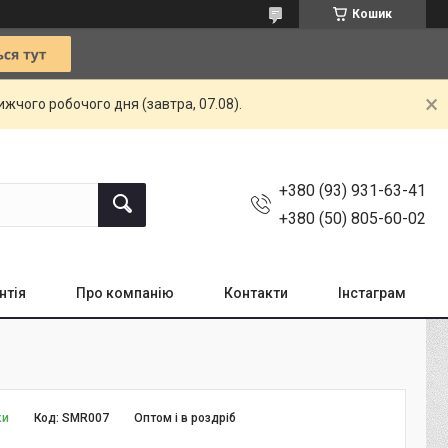
Кошик
жчого робочого дня (завтра, 07.08).
+380 (93) 931-63-41
+380 (50) 805-60-02
нтія
Про компанію
Контакти
Інстаграм
ки
Код:
SMR007
Оптом і в роздріб