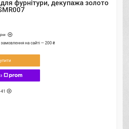
 для фурнітури, декупажа золото
 SMR007
іни
 замовлення на сайті — 200 ₴
упити
 з
-41