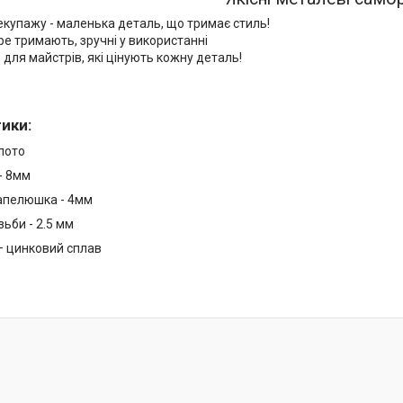
екупажу - маленька деталь, що тримає стиль!
ре тримають, зручні у використанні
 для майстрів, які цінують кожну деталь!
тики
:
лото
- 8мм
апелюшка - 4мм
зьби - 2.5 мм
— цинковий сплав