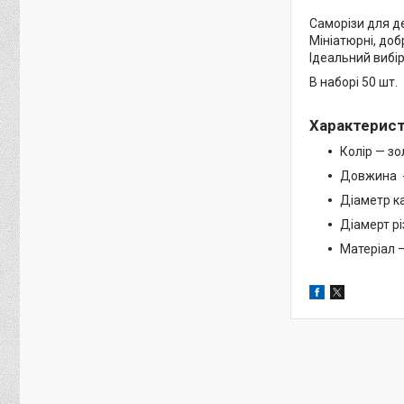
Саморізи для д
Мініатюрні, доб
Ідеальний вибір
В наборі 50 шт.
Характерис
Колір — зо
Довжина 
Діаметр к
Діамерт рі
Матеріал 