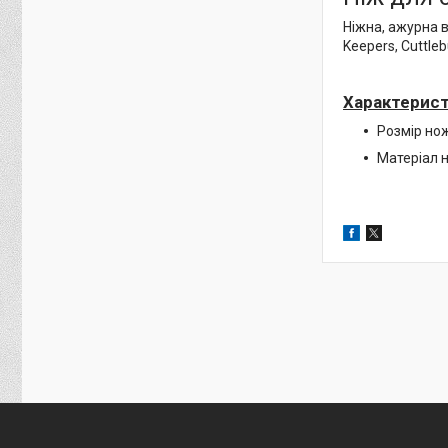
Ніжна, ажурна в
Keepers, Cuttleb
Характерист
Розмір нож
Матеріал 