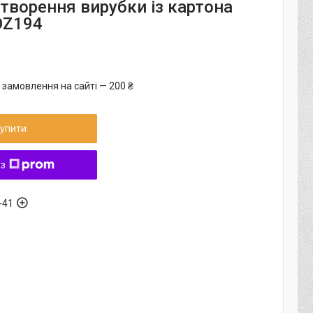
створення вирубки із картона
OZ194
 замовлення на сайті — 200 ₴
упити
 з
-41