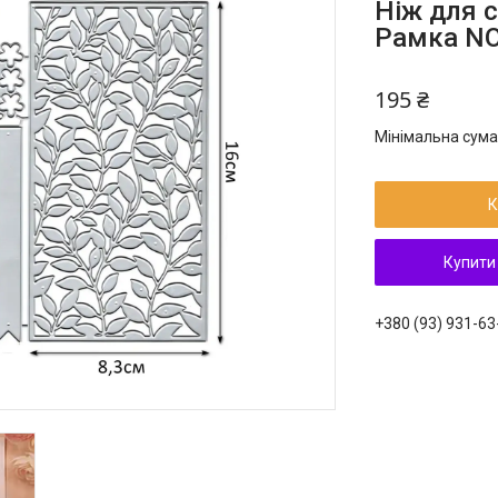
Ніж для 
Рамка N
195 ₴
Мінімальна сума
К
Купити
+380 (93) 931-63