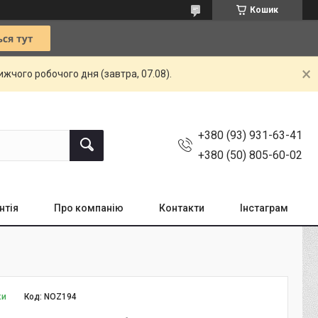
Кошик
жчого робочого дня (завтра, 07.08).
+380 (93) 931-63-41
+380 (50) 805-60-02
нтія
Про компанію
Контакти
Інстаграм
ки
Код:
NOZ194