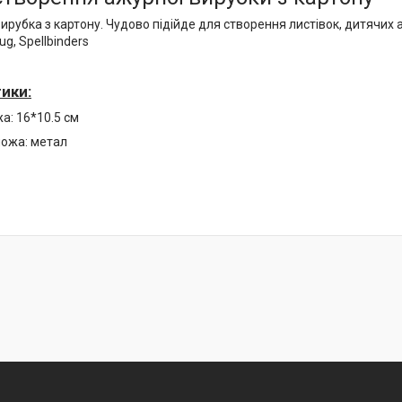
ирубка з картону. Чудово підійде для створення листівок, дитячих 
ug, Spellbinders
ики:
а: 16*10.5 см
ножа: метал