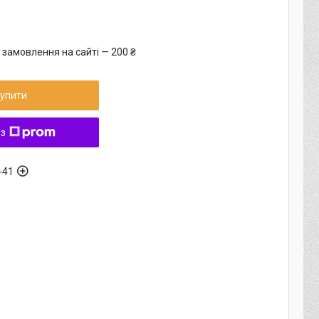
 замовлення на сайті — 200 ₴
упити
 з
-41