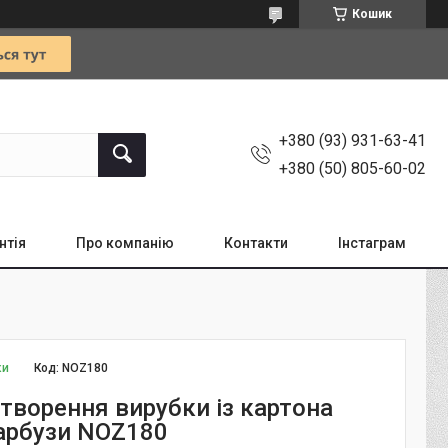
Кошик
+380 (93) 931-63-41
+380 (50) 805-60-02
нтія
Про компанію
Контакти
Інстаграм
ки
Код:
NOZ180
створення вирубки із картона
гарбузи NOZ180