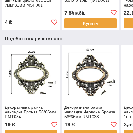
шпильки фіолетова 1шт
Золото 10шт (GVD001)
"Ром
7мм*31мм MSH001
набо
7
22,
₴/набір
4
₴
Купити
Подібні товари компанії
Декоративна рамка
Декоративна рамка
Деко
накладка Бронза 56*66мм
накладка Червона Бронза
накл
RMT034
56*66мм RMT033
1шт
19
19
3,5
₴
₴