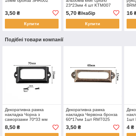
18мм бронза SHR002
альбомів книг срібло
руко
23*23мм 4 шт KTM007
BRM
3,50
5,70
16
₴
₴/набір
₴
Купити
Купити
Подібні товари компанії
Декоративна рамка
Декоративна рамка
Деко
накладка Чорна з
накладка Червона бронза
накл
саморізами 70*33 мм
60*17мм 1шт RMT025
1шт
RMT016
8,50
3,50
4
₴
₴
₴