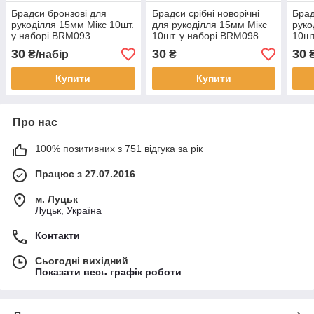
Брадси бронзові для
Брадси срібні новорічні
Брад
рукоділля 15мм Мікс 10шт.
для рукоділля 15мм Мікс
руко
у наборі BRM093
10шт. у наборі BRM098
10шт
30
30
30
₴/набір
₴
₴
Купити
Купити
Про нас
100% позитивних з 751 відгука за рік
Працює з 27.07.2016
м. Луцьк
Луцьк, Україна
Контакти
Сьогодні вихідний
Показати весь графік роботи