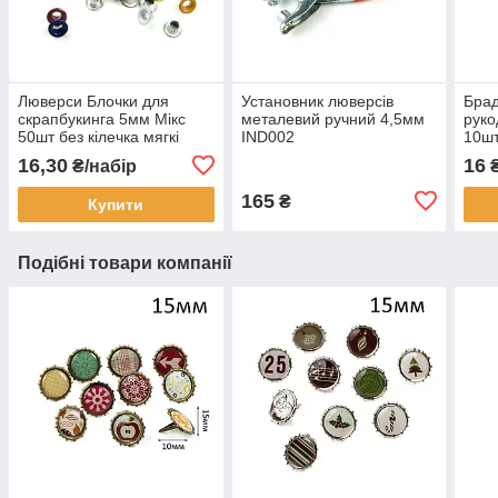
Люверси Блочки для
Установник люверсів
Брад
скрапбукинга 5мм Мікс
металевий ручний 4,5мм
руко
50шт без кілечка мягкі
IND002
10ш
LVМ004
16,30
16
₴/набір
₴
165
₴
Купити
Подібні товари компанії