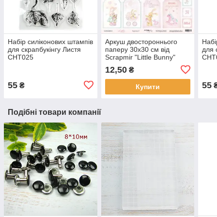
Набір силіконових штампів
Аркуш двостороннього
Набі
для скрапбукінгу Листя
паперу 30х30 см від
для 
CHT025
Scrapmir "Little Bunny"
CHT
картки 2 — 1 шт.
12,50
₴
SM2400010
55
55
₴
Купити
Подібні товари компанії