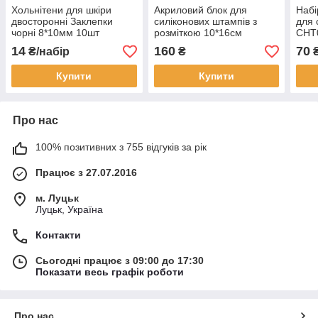
Хольнітени для шкіри
Акриловий блок для
Набі
двосторонні Заклепки
силіконових штампів з
для 
чорні 8*10мм 10шт
розміткою 10*16см
CHT
(CHL007)
AKB003
14
160
70
₴/набір
₴
Купити
Купити
Про нас
100% позитивних з 755 відгуків за рік
Працює з 27.07.2016
м. Луцьк
Луцьк, Україна
Контакти
Сьогодні працює з 09:00 до 17:30
Показати весь графік роботи
Про нас