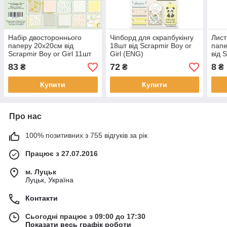
Набір двостороннього
Чіпборд для скрапбукінгу
Лист
паперу 20х20см від
18шт від Scrapmir Boy or
папе
Scrapmir Boy or Girl 11шт
Girl (ENG)
від 
SM550016
SM5500019ENG
1шт
83
72
8
₴
₴
₴
Купити
Купити
Про нас
100% позитивних з 755 відгуків за рік
Працює з 27.07.2016
м. Луцьк
Луцьк, Україна
Контакти
Сьогодні працює з 09:00 до 17:30
Показати весь графік роботи