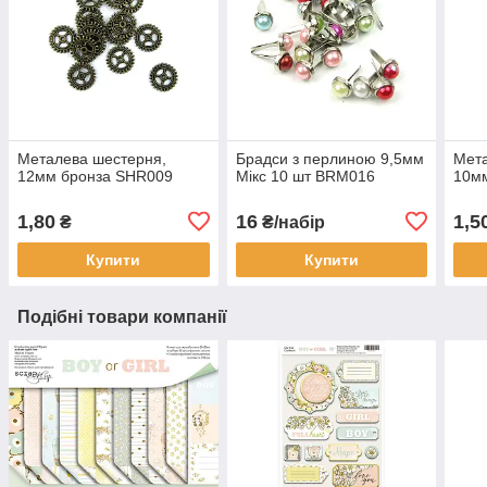
Металева шестерня,
Брадси з перлиною 9,5мм
Мета
12мм бронза SHR009
Мікс 10 шт BRM016
10м
1,80
16
1,5
₴
₴/набір
Купити
Купити
Подібні товари компанії