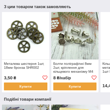
З цим товаром також замовляють
Металева шестерня 1шт,
Болти поліграфічні 8мм
Кіль
18мм бронза SHR002
2шт, кріплення для
мета
кільцевого механізму М4
1шт
Срібло (BLT006)
3,50
8
₴
₴/набір
14,
Купити
Купити
Подібні товари компанії