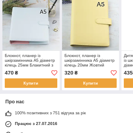
Блокнот, планер із
Блокнот, планер із
Дитя
шкірзамінника А5 діаметр
шкірзамінника А5 діаметр
із ш
кілець 25мм Блакитний з
кілець 20мм Жовтий
діам
блиском BSH006
BSH036
Рож
470
320
435
₴
₴
Купити
Купити
Про нас
100% позитивних з 751 відгука за рік
Працює з 27.07.2016