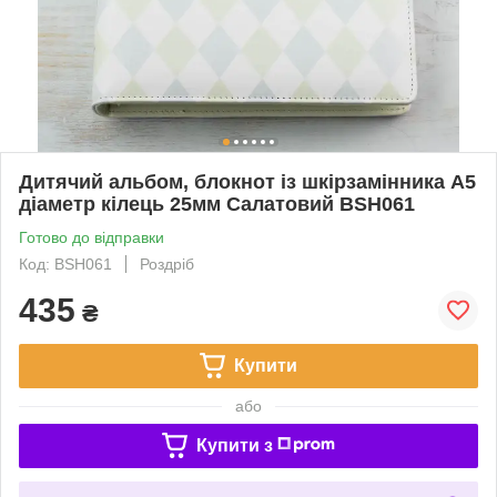
Дитячий альбом, блокнот із шкірзамінника А5
діаметр кілець 25мм Салатовий BSH061
Готово до відправки
Код: BSH061
Роздріб
435
₴
Купити
або
Купити з