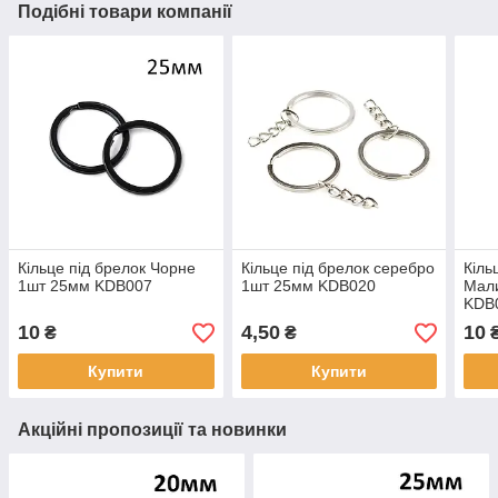
Подібні товари компанії
Кільце під брелок Чорне
Кільце під брелок серебро
Кіль
1шт 25мм KDB007
1шт 25мм KDB020
Мал
KDB
10
4,50
10
₴
₴
Купити
Купити
Акційні пропозиції та новинки