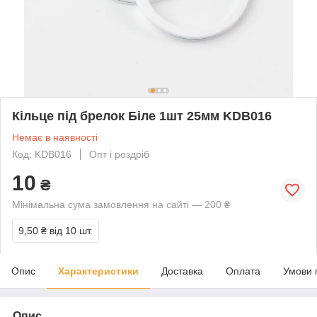
Кільце під брелок Біле 1шт 25мм KDB016
Немає в наявності
Код: KDB016
Опт і роздріб
10
₴
Мінімальна сума замовлення на сайті — 200 ₴
9,50 ₴
від 10 шт.
Опис
Характеристики
Доставка
Оплата
Умови 
Опис