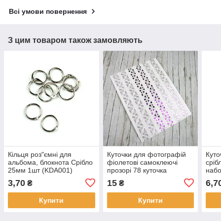
Всі умови повернення
З цим товаром також замовляють
Кільця роз"ємні для
Куточки для фотографій
Куто
альбома, блокнота Срібло
фіолетові самоклеючі
сріб
25мм 1шт (KDA001)
прозорі 78 куточка
набо
3,70
15
6,7
₴
₴
Купити
Купити