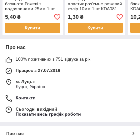
блокнота Рожеві з
пластик роз'ємне рожевий
блок
подряпинами 25мм 1шт
колір 10мм 1шт KDA081
KDA
KDA063
5,40
1,30
10,
₴
₴
Купити
Купити
Про нас
100% позитивних з 751 відгука за рік
Працює з 27.07.2016
м. Луцьк
Луцьк, Україна
Контакти
Сьогодні вихідний
Показати весь графік роботи
Про нас