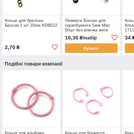
Кільце для брелока
Люверси Блочки для
Кіль
Бронза 1 шт 20мм KDB022
скрапбукинга 5мм Мікс
блок
50шт без кілечка мягкі
171/
LVМ004
зак
16,30
34
₴/набір
2,70
₴
Купити
Подібні товари компанії
Кільця для альбома
Кільце для блокнота
Кіль