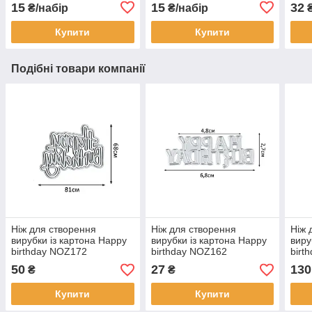
Бла
15
15
32
₴/набір
₴/набір
Купити
Купити
Подібні товари компанії
Ніж для створення
Ніж для створення
Ніж 
вирубки із картона Happy
вирубки із картона Happy
виру
birthday NOZ172
birthday NOZ162
birt
50
27
130
₴
₴
Купити
Купити