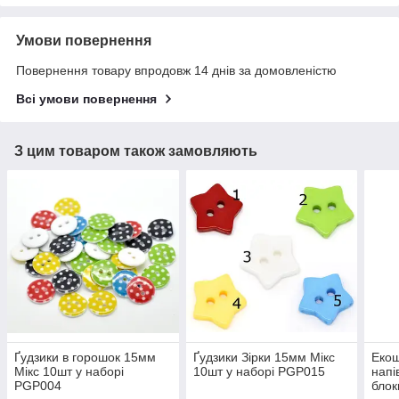
Умови повернення
Повернення товару впродовж 14 днів за домовленістю
Всі умови повернення
З цим товаром також замовляють
Ґудзики в горошок 15мм
Ґудзики Зірки 15мм Мікс
Екош
Мікс 10шт у наборі
10шт у наборі PGP015
напі
PGP004
блок