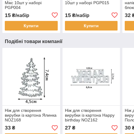
Мікс 10шт у наборі
10шт у наборі PGP015
напі
PGP004
блок
Бла
15
15
32
₴/набір
₴/набір
Купити
Купити
Подібні товари компанії
Ніж для створення
Ніж для створення
Ніж 
вирубки із картона Ялинка
вирубки із картона Happy
виру
NOZ168
birthday NOZ162
Поло
33
27
30
₴
₴