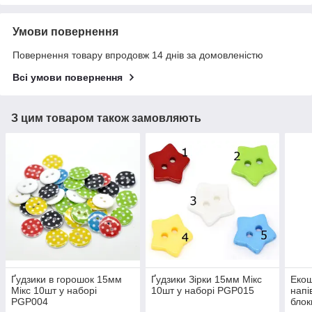
Умови повернення
Повернення товару впродовж 14 днів за домовленістю
Всі умови повернення
З цим товаром також замовляють
Ґудзики в горошок 15мм
Ґудзики Зірки 15мм Мікс
Екош
Мікс 10шт у наборі
10шт у наборі PGP015
напі
PGP004
блок