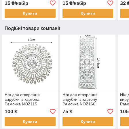
Бла
15
15
32
₴/набір
₴/набір
Купити
Купити
Подібні товари компанії
Ніж для створення
Ніж для створення
Ніж 
вирубки із картона
вирубки із картону
виру
Рамочка NOZ115
Рамочка NOZ160
Рам
100
75
105
₴
₴
Купити
Купити