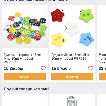
Ґудзики в горошок 15мм
Ґудзики Зірки 15мм Мікс
Екош
Мікс 10шт у наборі
10шт у наборі PGP015
напі
PGP004
блок
Бла
15
15
32
₴/набір
₴/набір
Купити
Купити
Подібні товари компанії