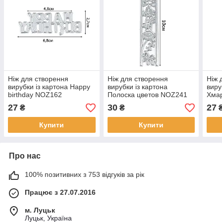
Ніж для створення
Ніж для створення
Ніж 
вирубки із картона Happy
вирубки із картона
виру
birthday NOZ162
Полоска цветов NOZ241
Хма
27
30
27
₴
₴
Купити
Купити
Про нас
100% позитивних з 753 відгуків за рік
Працює з 27.07.2016
м. Луцьк
Луцьк, Україна