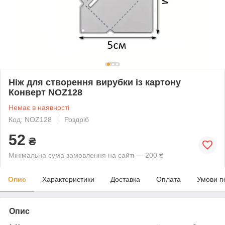
Ніж для створення вирубки із картону
Конверт NOZ128
Немає в наявності
Код: NOZ128
Роздріб
52
₴
Мінімальна сума замовлення на сайті — 200 ₴
Опис
Характеристики
Доставка
Оплата
Умови п
Опис