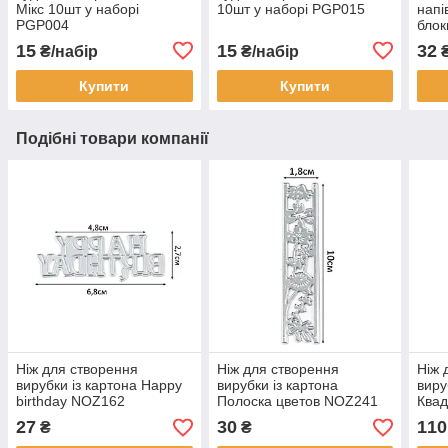
Мікс 10шт у наборі
10шт у наборі PGP015
напі
PGP004
блок
Бла
15
15
32
₴/набір
₴/набір
Купити
Купити
Подібні товари компанії
Ніж для створення
Ніж для створення
Ніж 
вирубки із картона Happy
вирубки із картона
виру
birthday NOZ162
Полоска цветов NOZ241
Квад
NOZ
27
30
110
₴
₴