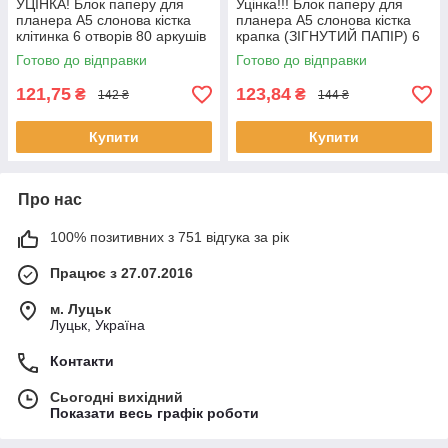
УЦІНКА! Блок паперу для
Уцінка!!! Блок паперу для
планера А5 слонова кістка
планера А5 слонова кістка
клітинка 6 отворів 80 аркушів
крапка (ЗІГНУТИЙ ПАПІР) 6
(ЗІГНУТИЙ ПАПІР) BDP002а
отворів 80 аркушів BDP013
Готово до відправки
Готово до відправки
121,75
123,84
₴
₴
142 ₴
144 ₴
Купити
Купити
Про нас
100% позитивних з 751 відгука за рік
Працює з 27.07.2016
м. Луцьк
Луцьк, Україна
Контакти
Сьогодні вихідний
Показати весь графік роботи