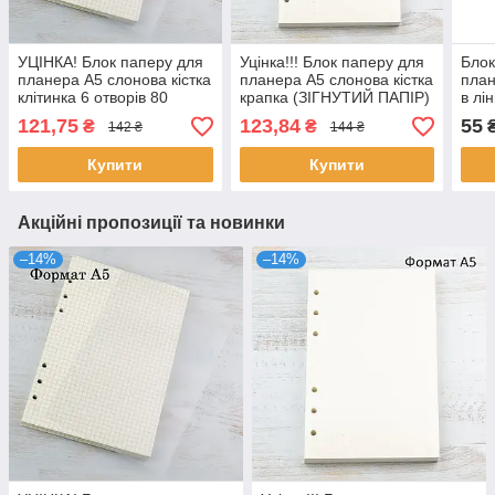
УЦІНКА! Блок паперу для
Уцінка!!! Блок паперу для
Блок
планера А5 слонова кістка
планера А5 слонова кістка
план
клітинка 6 отворів 80
крапка (ЗІГНУТИЙ ПАПІР)
в лі
аркушів (ЗІГНУТИЙ
6 отворів 80 аркушів
арку
121,75
123,84
55
₴
₴
142 ₴
144 ₴
ПАПІР) BDP002а
BDP013
Купити
Купити
Акційні пропозиції та новинки
–14%
–14%