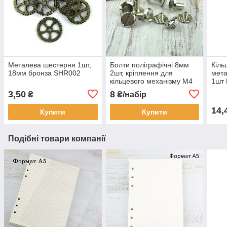
Металева шестерня 1шт,
Болти поліграфічні 8мм
Кіль
18мм бронза SHR002
2шт, кріплення для
мета
кільцевого механізму М4
1шт
Срібло (BLT006)
3,50
8
₴
₴/набір
14,
Купити
Купити
Подібні товари компанії