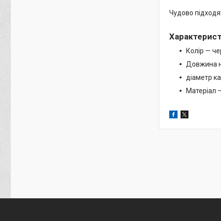
Чудово підходят
Характерис
Колір — ч
Довжина 
діаметр к
Матеріал 