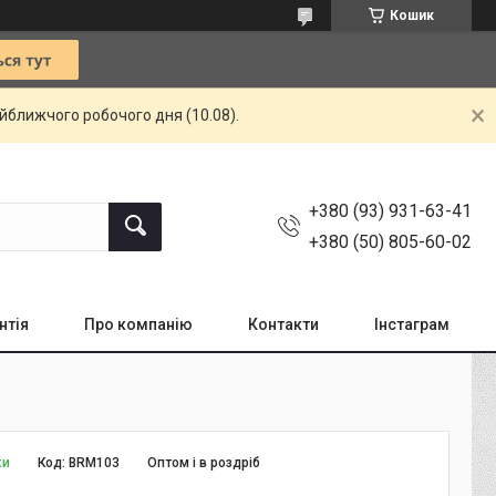
Кошик
айближчого робочого дня (10.08).
+380 (93) 931-63-41
+380 (50) 805-60-02
нтія
Про компанію
Контакти
Інстаграм
ки
Код:
BRM103
Оптом і в роздріб