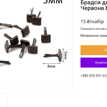
Брадси д
Червона 
15 ₴/набір
Показати оптові ц
Мінімальна сума
К
Купити
+380 (93) 931-63