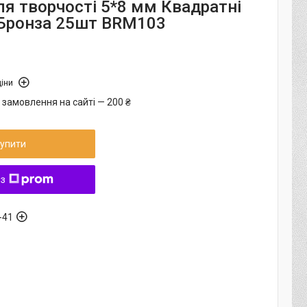
ля творчості 5*8 мм Квадратні
Бронза 25шт BRM103
іни
 замовлення на сайті — 200 ₴
упити
 з
-41