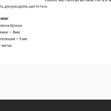
ь для рукоділля, шиття та ін.
тики
:
ервона бронза
ніжки — 8мм
апелюшки — 5 мм
— метал