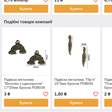
₴/набір
₴
Купити
Купити
Подібні товари компанії
Підвіска металева
Підвіска металева "Пір'я"
Підв
"Веселка з єдинорогом"
15*3мм Бронза PDB045
"Пта
17*20мм Бронза PDB038
Бро
3
1,80
2
₴
₴
₴
Купити
Купити