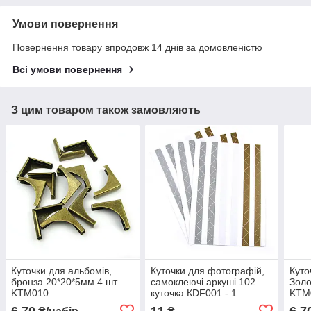
Умови повернення
Повернення товару впродовж 14 днів за домовленістю
Всі умови повернення
З цим товаром також замовляють
Куточки для альбомів,
Куточки для фотографій,
Куто
бронза 20*20*5мм 4 шт
самоклеючі аркуші 102
Золо
KTM010
куточка КDF001 - 1
KTM
6,70
11
6,7