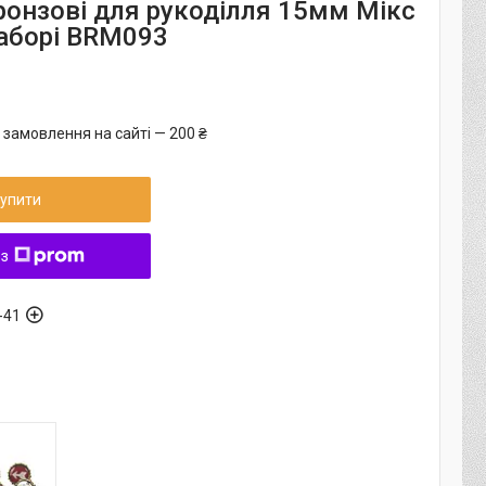
ронзові для рукоділля 15мм Мікс
наборі BRM093
 замовлення на сайті — 200 ₴
упити
 з
-41