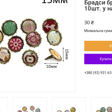
Брадси б
10шт. у 
30 ₴
Мінімальна сума
К
Купити
+380 (93) 931-63