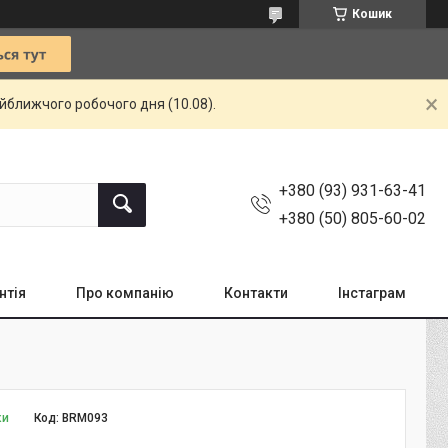
Кошик
айближчого робочого дня (10.08).
+380 (93) 931-63-41
+380 (50) 805-60-02
нтія
Про компанію
Контакти
Інстаграм
ки
Код:
BRM093