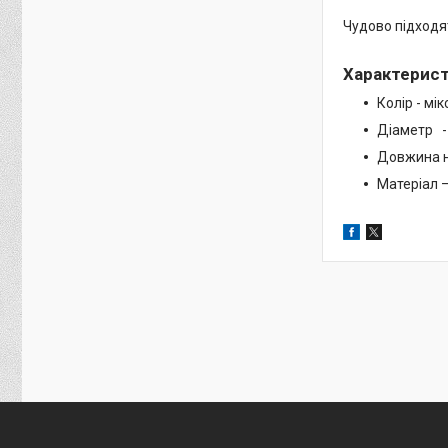
Чудово підходят
Характерис
Колір - мік
Діаметр -
Довжина н
Матеріал 