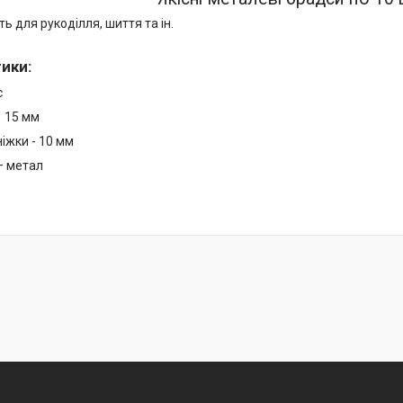
ь для рукоділля, шиття та ін.
тики
:
с
 15 мм
іжки - 10 мм
— метал