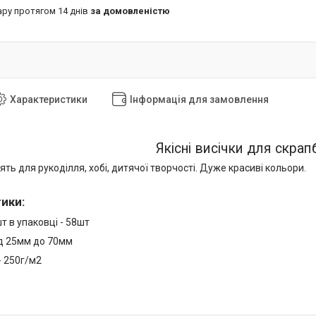
ару протягом 14 днів
за домовленістю
Характеристики
Інформація для замовлення
Якісні висічки для скрапб
ять для рукоділля, хобі, дитячої творчості. Дуже красиві кольори.
тики
:
шт в упаковці - 58шт
ід 25мм до 70мм
- 250г/м2