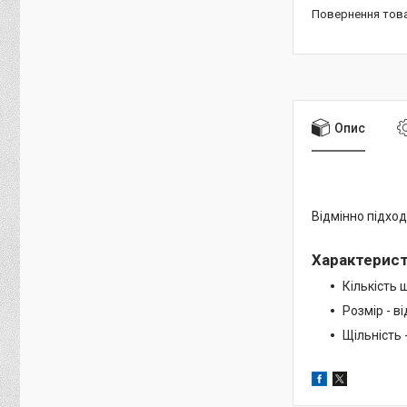
повернення тов
Опис
Відмінно підход
Характерис
Кількість 
Розмір - в
Щільність 