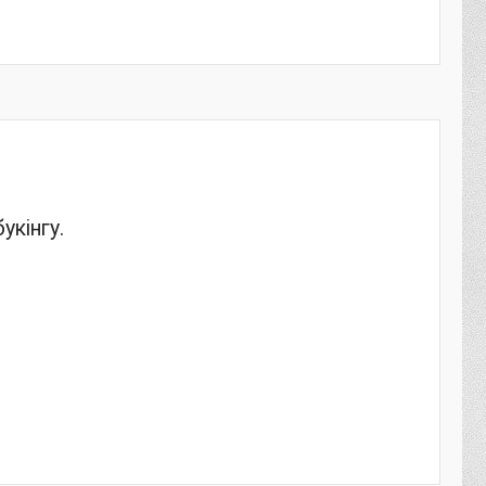
укінгу.