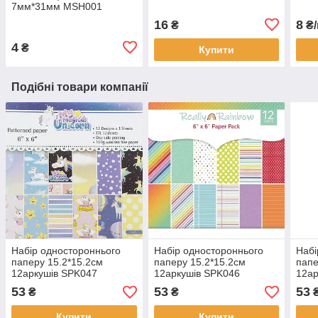
7мм*31мм MSH001
16
8
₴
₴/
4
₴
Купити
Подібні товари компанії
Набір одностороннього
Набір одностороннього
Набі
паперу 15.2*15.2см
паперу 15.2*15.2см
папе
12аркушів SPK047
12аркушів SPK046
12ар
53
53
53
₴
₴
Купити
Купити