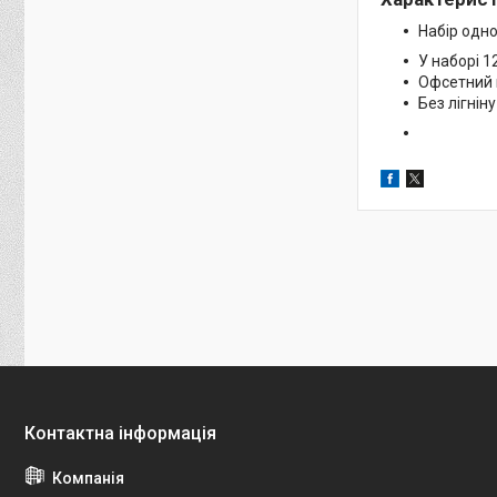
Набір одн
У наборі 1
Офсетний па
Без лігніну