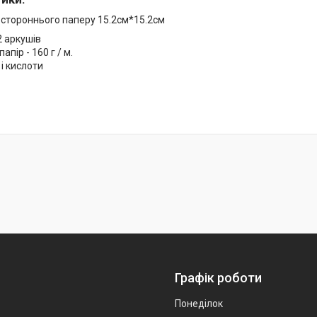
остороннього паперу 15.2см*15.2см
2 аркушів
пір - 160 г / м.
 і кислоти
Графік роботи
Понеділок