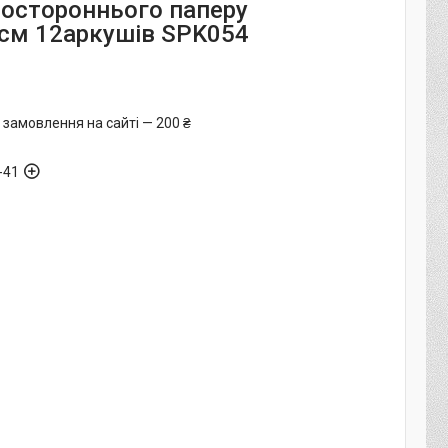
ностороннього паперу
2см 12аркушів SPK054
 замовлення на сайті — 200 ₴
-41