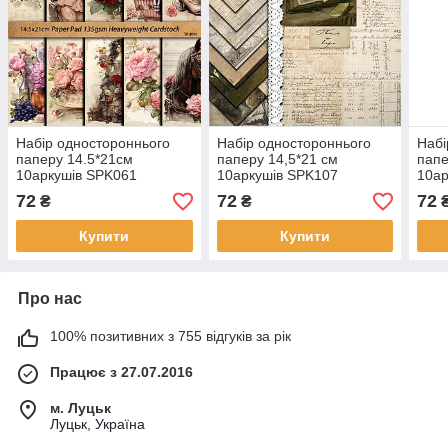
Набір одностороннього
Набір одностороннього
Набі
паперу 14.5*21см
паперу 14,5*21 см
папе
10аркушів SPK061
10аркушів SPK107
10ар
72
72
72
₴
₴
Купити
Купити
Про нас
100% позитивних з 755 відгуків за рік
Працює з 27.07.2016
м. Луцьк
Луцьк, Україна