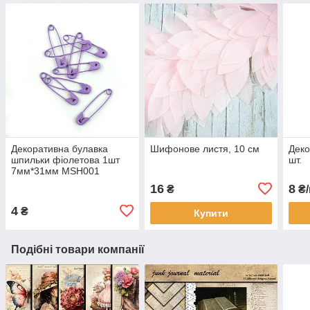
Декоративна булавка
Шифонове листя, 10 см
Деко
шпильки фіолетова 1шт
шт.
7мм*31мм MSH001
16
8
₴
₴/
4
₴
Купити
Подібні товари компанії