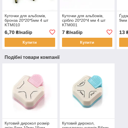
Куточки для альбомів,
Куточки для альбомів,
Ґудз
бронза 20*20*5мм 4 шт
срібло 20*20*4 мм 4 шт
9мм
KTM010
KTM001
6,70
7
13
₴/набір
₴/набір
₴
Купити
Купити
Подібні товари компанії
Кутовий дирокол розмір
Кутовий дирокол,
зрізу 5мм 10мм 15мм
скруглювач кутиків R4мм