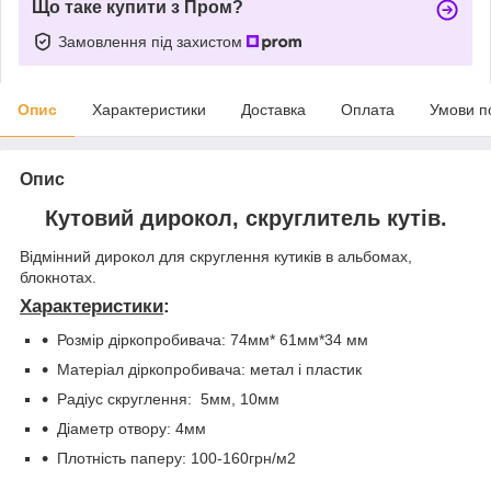
Що таке купити з Пром?
Замовлення під захистом
Опис
Характеристики
Доставка
Оплата
Умови п
Опис
Кутовий дирокол, скруглитель кутів.
Відмінний дирокол для скруглення кутиків в альбомах,
блокнотах.
Характеристики
:
Розмір діркопробивача: 74мм* 61мм*34 мм
Матеріал діркопробивача: метал і пластик
Радіус скруглення: 5мм, 10мм
Діаметр отвору: 4мм
Плотність паперу: 100-160грн/м2