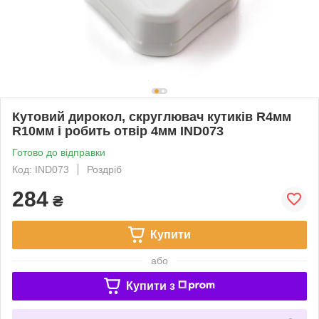
Кутовий дирокол, скруглювач кутиків R4мм
R10мм і робить отвір 4мм IND073
Готово до відправки
Код: IND073
Роздріб
284
₴
Купити
або
Купити з