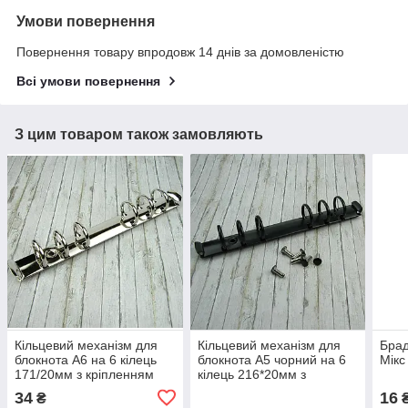
Умови повернення
Повернення товару впродовж 14 днів за домовленістю
Всі умови повернення
З цим товаром також замовляють
Кільцевий механізм для
Кільцевий механізм для
Брад
блокнота А6 на 6 кілець
блокнота А5 чорний на 6
Мікс
171/20мм з кріпленням
кілець 216*20мм з
заклепки KMX002
кріпленням закльопки
34
16
₴
₴
KMX011