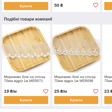
50
₴
Купити
Подібні товари компанії
Мереживо біле на сіточці
Мереживо біле на сіточці
Мере
70мм відріз 1м MER071
70мм відріз 1м MER098
75мм
19
25
23
₴/м
₴/м
₴
Купити
Купити