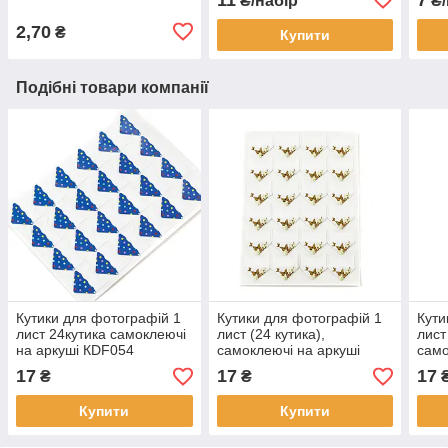
₴/набір
₴/
2,70
₴
Купити
Подібні товари компанії
Кутики для фотографій 1
Кутики для фотографій 1
Кути
лист 24кутика самоклеючі
лист (24 кутика),
лист
на аркуші КDF054
самоклеючі на аркуші
само
КDF031
КDF
17
17
17
₴
₴
Купити
Купити