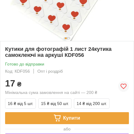
Кутики для фотографій 1 лист 24кутика
самоклеючі на аркуші КDF056
Готово до відправки
Код: КDF056
Опт і роздріб
17
₴
Мінімальна сума замовлення на сайті — 200 ₴
16 ₴
від 5 шт.
15 ₴
від 50 шт.
14 ₴
від 200 шт.
Купити
або