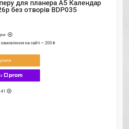
перу для планера А5 Календар
26р без отворів BDP035
іни
 замовлення на сайті — 200 ₴
упити
 з
-41