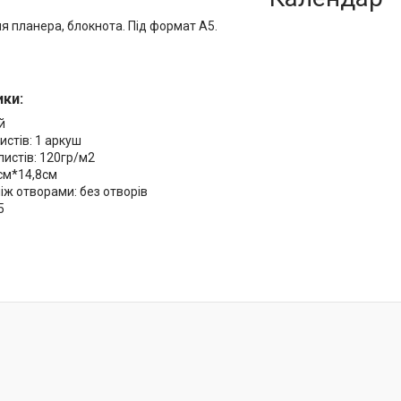
ля планера, блокнота. Під формат А5.
ки:
й
листів: 1 аркуш
листів: 120гр/м2
1см*14,8см
іж отворами: без отворів
5