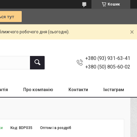
Кошик
ближчого робочого дня (сьогодні).
+380 (93) 931-63-41
+380 (50) 805-60-02
нтія
Про компанію
Контакти
Інстаграм
ки
Код:
BDP035
Оптом і в роздріб