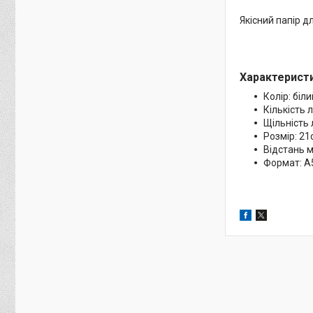
Якісний папір д
Характеристи
Колір: біли
Кількість 
Щільність 
Розмір: 2
Відстань м
Формат: А