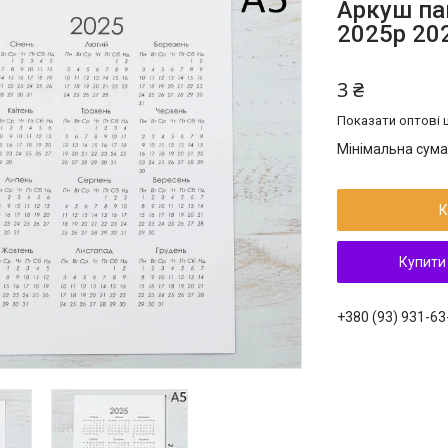
Аркуш па
2025р 20
3 ₴
Показати оптові ц
Мінімальна сума
К
Купити
+380 (93) 931-63