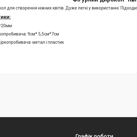
ол для створення ніжних квітів. Дуже легкі у використанні. Підходи
ики:
5*20мм
ркопробивача: 9см* 5,5см*7см
іркопробивача: метал і пластик
Графік роботи