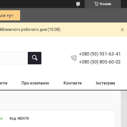
Кошик
айближчого робочого дня (10.08).
+380 (93) 931-63-41
+380 (50) 805-60-02
нтія
Про компанію
Контакти
Інстаграм
ки
Код:
IND070