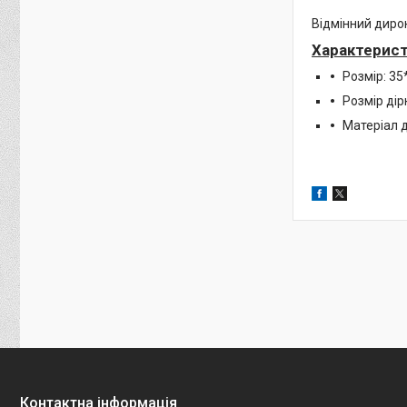
Відмінний дирок
Характерист
Розмір: 3
Розмір ді
Матеріал д