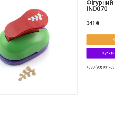
Фігурний
IND070
341 ₴
К
Купити
+380 (93) 931-63