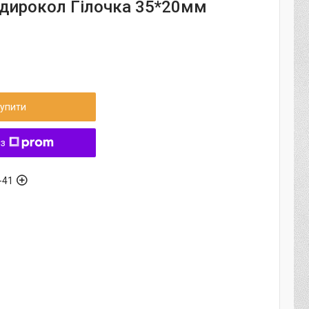
 дирокол Гілочка 35*20мм
упити
 з
-41