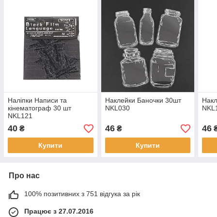
Наліпки Написи та
Наклейки Баночки 30шт
Накл
кінематограф 30 шт
NKL030
NKL
NKL121
40
46
46
₴
₴
Купити
Купити
Про нас
100% позитивних з 751 відгука за рік
Працює з 27.07.2016