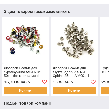
З цим товаром також замовляють
Люверси Блочки для
Люверси Блочки для
Ґудз
скрапбукинга 5мм Мікс
взуття, одягу 2,5 мм
10шт
50шт без кілечка мягкі
Срібло 25шт LVM001-1
LVМ004
16,30
13
25
₴/набір
₴/набір
₴
Купити
Купити
Подібні товари компанії