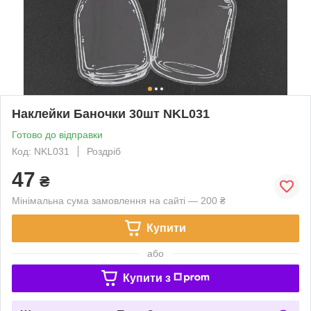
Наклейки Баночки 30шт NKL031
Готово до відправки
Код: NKL031
Роздріб
47
₴
Мінімальна сума замовлення на сайті — 200 ₴
Купити
або
Купити з