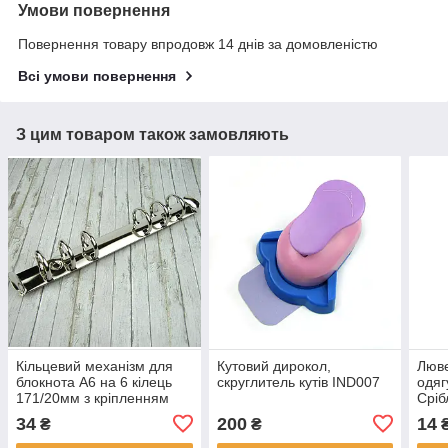
Умови повернення
Повернення товару впродовж 14 днів за домовленістю
Всі умови повернення
З цим товаром також замовляють
Кільцевий механізм для
Кутовий дирокол,
Люве
блокнота А6 на 6 кілець
скруглитель кутів IND007
одяг
171/20мм з кріпленням
Сріб
заклепки KMX002
LVM
34
200
14
₴
₴
₴