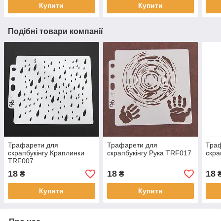
Купити
Купити
Подібні товари компанії
Трафарети для
Трафарети для
Тра
скрапбукінгу Краплинки
скрапбукінгу Рука TRF017
скра
TRF007
18
18
18
₴
₴
Купити
Купити