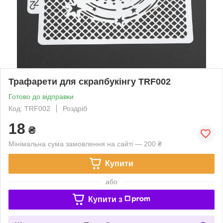
Трафарети для скрапбукінгу TRF002
Готово до відправки
Код: TRF002
Роздріб
18
₴
Мінімальна сума замовлення на сайті — 200 ₴
Купити
або
Купити з