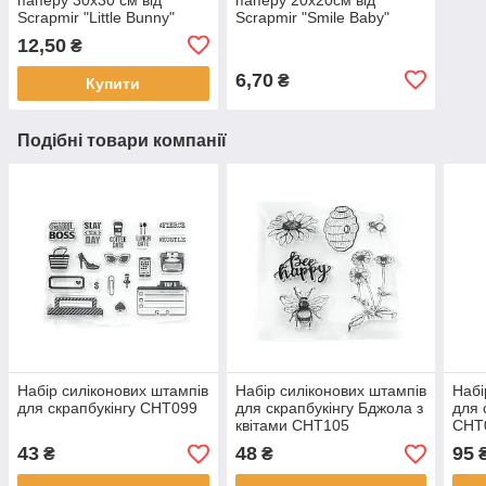
Scrapmir "Little Bunny"
Scrapmir "Smile Baby"
картки 2 — 1 шт.
конверти 1шт SM3400020
12,50
₴
SM2400010
6,70
₴
Купити
Подібні товари компанії
Набір силіконових штампів
Набір силіконових штампів
Набі
для скрапбукінгу CHT099
для скрапбукінгу Бджола з
для 
квітами CHT105
CHT
43
48
95
₴
₴