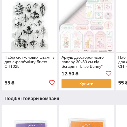
Набір силіконових штампів
Аркуш двостороннього
Набі
для скрапбукінгу Листя
паперу 30х30 см від
для 
CHT025
Scrapmir "Little Bunny"
CHT
картки 2 — 1 шт.
12,50
₴
SM2400010
55
55
₴
Купити
Подібні товари компанії