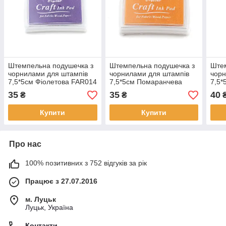
Штемпельна подушечка з
Штемпельна подушечка з
Штем
чорнилами для штампів
чорнилами для штампів
чорн
7,5*5см Фіолетова FAR014
7,5*5см Помаранчева
7,5*
FAR016
FAR
35
35
40
₴
₴
Купити
Купити
Про нас
100% позитивних з 752 відгуків за рік
Працює з 27.07.2016
м. Луцьк
Луцьк, Україна
Контакти