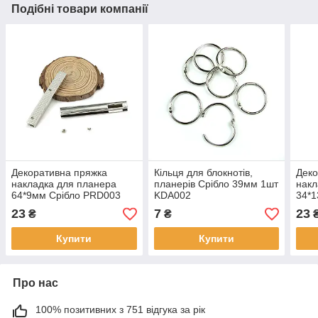
Подібні товари компанії
Декоративна пряжка
Кільця для блокнотів,
Деко
накладка для планера
планерів Срібло 39мм 1шт
накл
64*9мм Срібло PRD003
KDA002
34*
23
7
23
₴
₴
Купити
Купити
Про нас
100% позитивних з 751 відгука за рік