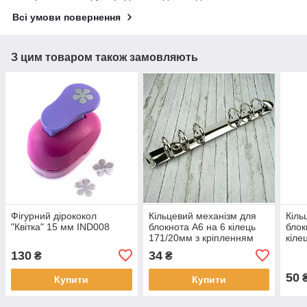
Всі умови повернення
З цим товаром також замовляють
Фігурний дірококол
Кільцевий механізм для
Кіль
"Квітка" 15 мм IND008
блокнота А6 на 6 кілець
блок
171/20мм з кріпленням
кіле
заклепки KMX002
кріп
130
34
₴
₴
KMX
50
Купити
Купити