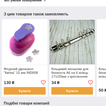
Всі умови повернення
З цим товаром також замовляють
Фігурний дірококол
Кільцевий механізм для
Кіль
"Квітка" 15 мм IND008
блокнота А6 на 6 кілець
блок
171/20мм з кріпленням
кіле
заклепки KMX002
кріп
130
34
₴
₴
KMX
50
Купити
Купити
Подібні товари компанії