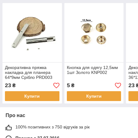
Декоративна пряжка
Кнопка для одягу 12,5мм
Деко
накладка для планера
1шт Золото KNP002
накл
64*9мм Срібло PRD003
36*
23
5
23
₴
₴
Купити
Купити
Про нас
100% позитивних з 750 відгуків за рік