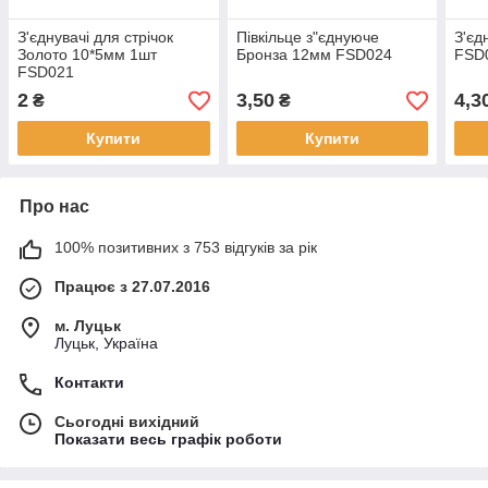
З'єднувачі для стрічок
Півкільце з"єднуюче
З'єд
Золото 10*5мм 1шт
Бронза 12мм FSD024
FSD
FSD021
2
3,50
4,3
₴
₴
Купити
Купити
Про нас
100% позитивних з 753 відгуків за рік
Працює з 27.07.2016
м. Луцьк
Луцьк, Україна
Контакти
Сьогодні вихідний
Показати весь графік роботи