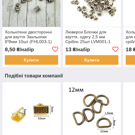
Хольнітени двосторонні
Люверси Блочки для
Холь
для взуття Закльопки
взуття, одягу 2,5 мм
для 
8*8мм 10шт (FHL003-1)
Срібло 25шт LVM001-1
сріб
(FHL
8,50
13
18
₴/набір
₴/набір
₴
Купити
Купити
Подібні товари компанії