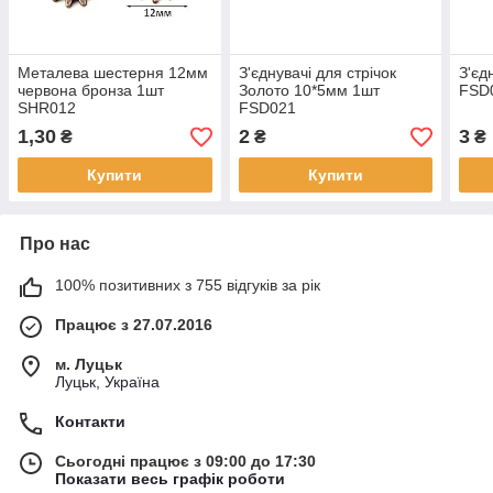
Металева шестерня 12мм
З'єднувачі для стрічок
З'єд
червона бронза 1шт
Золото 10*5мм 1шт
FSD
SHR012
FSD021
1,30
2
3
₴
₴
₴
Купити
Купити
Про нас
100% позитивних з 755 відгуків за рік
Працює з 27.07.2016
м. Луцьк
Луцьк, Україна
Контакти
Сьогодні працює з 09:00 до 17:30
Показати весь графік роботи