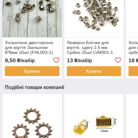
Хольнітени двосторонні
Люверси Блочки для
Холь
для взуття Закльопки
взуття, одягу 2,5 мм
для 
8*8мм 10шт (FHL003-1)
Срібло 25шт LVM001-1
сріб
(FHL
8,50
13
18
₴/набір
₴/набір
₴
Купити
Купити
Подібні товари компанії